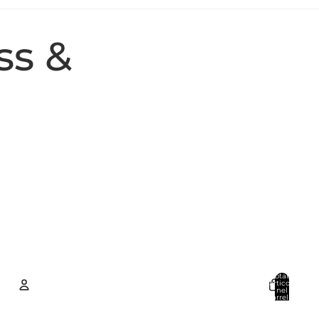
ss &
Totale
articoli
nel
carrello:
0