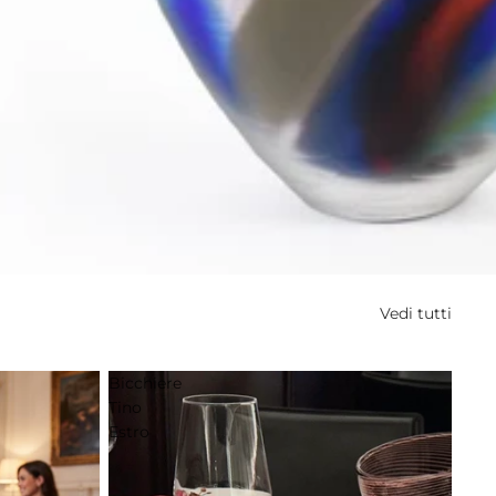
Vedi tutti
Bicchiere
Tino
Estro