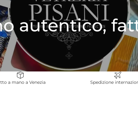
o autentico, fa
tto a mano a Venezia
Spedizione internazio
Vasi