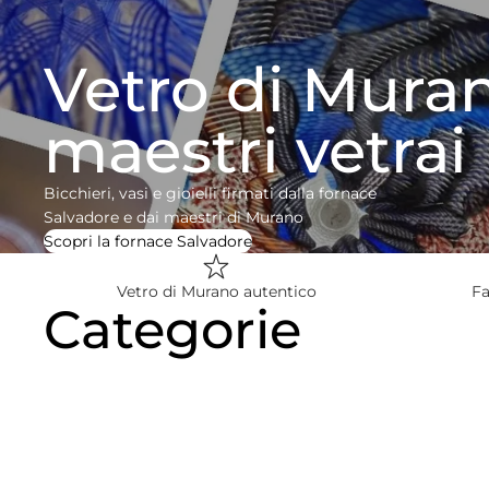
Vetro di Muran
maestri vetrai
Bicchieri, vasi e gioielli firmati dalla fornace
Salvadore e dai maestri di Murano
Scopri la fornace Salvadore
Vetro di Murano autentico
Fa
Categorie
Bicchieri