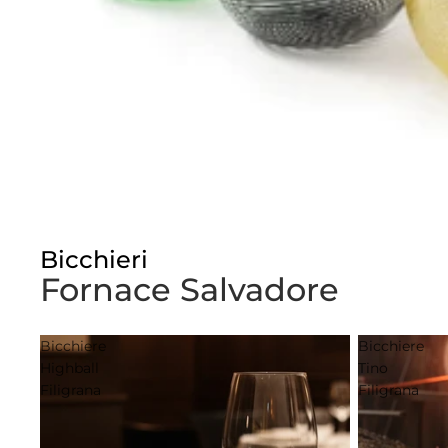
Bicchieri
Fornace Salvadore
Bicchiere
Bicchiere
Highball
Tino
Filigrana
Filigrana