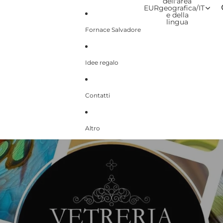
dell'area
EUR
geografica
/
IT
e della
lingua
Fornace Salvadore
Idee regalo
Contatti
Altro